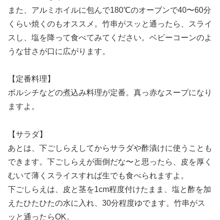
また、アルミホイルに包んで180℃のオーブンで40〜60分
くらい焼くのもオススメ。竹串がスッと通ったら、スライ
スし、塩を降って食べてみてください。ベビーコーンのよ
うな甘さが口に広がります。
【定番料理】
ボルシチなどの煮込み料理が定番。真っ赤なスープになり
ますよ。
【サラダ】
あとは、下ごしらえしてからサラダや酢漬けに使うことも
できます。下ごしらえが面倒だな〜と思ったら、皮を厚く
むいて薄くスライスすれば生でも食べられますよ。
下ごしらえは、皮と茎を1cm程度付けたまま、塩と酢を加
えたひたひたの水に入れ、30分程度ゆでます。竹串がス
ッと通ったらOK。