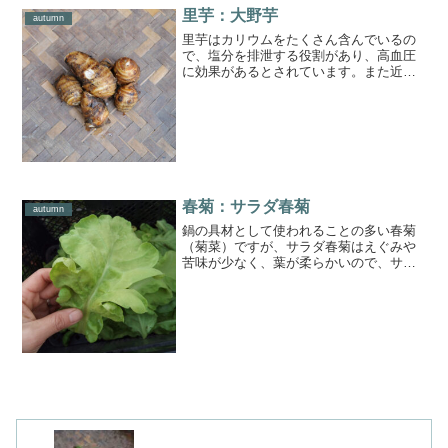
里芋：大野芋
autumn
里芋はカリウムをたくさん含んでいるの
で、塩分を排泄する役割があり、高血圧
に効果があるとされています。また近
年、コレステロールの生成を抑制する成
分が含まれることがわかったそうです。
煮物にするのはもちろん、茹でた里芋に
塩をちょいとつけて食べるシ...
春菊：サラダ春菊
autumn
鍋の具材として使われることの多い春菊
（菊菜）ですが、サラダ春菊はえぐみや
苦味が少なく、葉が柔らかいので、サラ
ダで食べるのもオススメです。また、焼
き肉を巻いて食べたり、鍋料理のときに
しゃぶしゃぶのようにサッとお湯にくぐ
らせて食べるのもいいです...