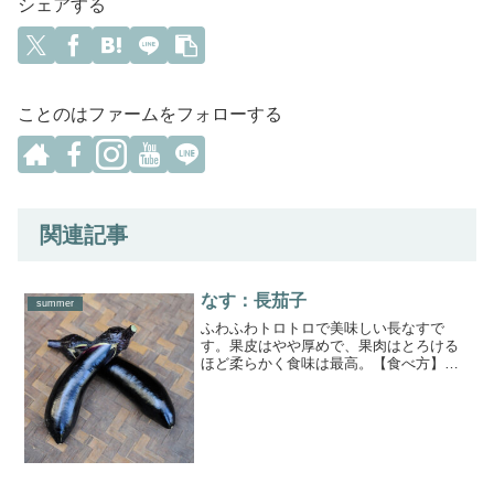
シェアする
ことのはファームをフォローする
関連記事
なす：長茄子
summer
ふわふわトロトロで美味しい長なすで
す。果皮はやや厚めで、果肉はとろける
ほど柔らかく食味は最高。【食べ方】火
の通りが早いので、麻婆ナスや揚げ物、
炒め物に最適です。焼き茄子にしてもい
いですね。【保存方法】なすは寒さや乾
燥に弱く、5度以下で冷蔵保...