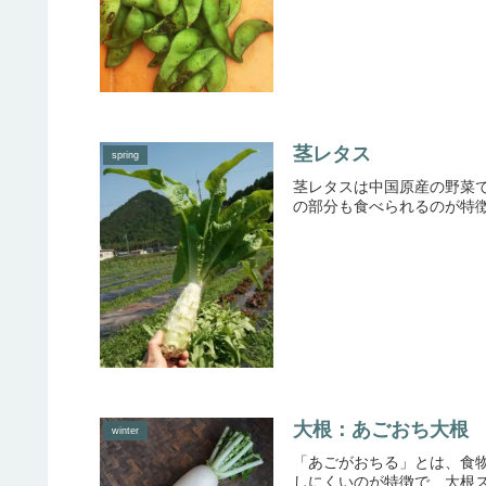
茎レタス
spring
茎レタスは中国原産の野菜
の部分も食べられるのが特徴
大根：あごおち大根
winter
「あごがおちる」とは、食
しにくいのが特徴で、大根ス