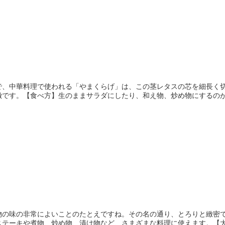
で、中華料理で使われる「やまくらげ」は、この茎レタスの芯を細長く
です。【食べ方】生のままサラダにしたり、和え物、炒め物にするのがお
物の味の非常によいことのたとえですね。その名の通り、とろりと緻密
テーキや煮物、炒め物、漬け物など、さまざまな料理に使えます。【大根