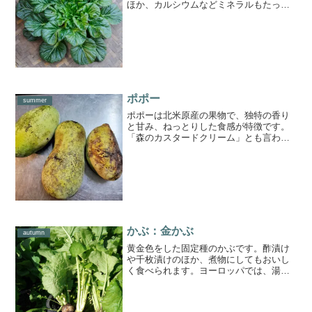
ほか、カルシウムなどミネラルもたっぷ
り含まれています。【食べ方】生のまま
サラダとして食べたり、炒め物やお味噌
汁の具にしたり、おひたし、和え物など
さまざまな料理に使え...
ポポー
summer
ポポーは北米原産の果物で、独特の香り
と甘み、ねっとりした食感が特徴です。
「森のカスタードクリーム」とも言われ
ているんですよ。【食べ頃】しっかり香
りがして実を軽く押さえた時に少し凹む
くらいが食べ頃です。【保存方法】まだ
熟していないものは、新聞...
かぶ：金かぶ
autumn
黄金色をした固定種のかぶです。酢漬け
や千枚漬けのほか、煮物にしてもおいし
く食べられます。ヨーロッパでは、湯掻
いた後にマッシュして塩・コショウ・バ
ターで味付けたり、炒め物やスープの具
材としても人気があるそうです。葉には