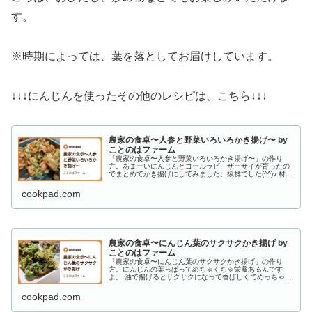
す。
※時期によっては、葉を落としてお届けしています。
↓↓↓にんじんを使ったその他のレシピは、こちら↓↓↓
農家の食卓〜人参と野菜いろいろかき揚げ〜 by
ことのはファーム
「農家の食卓〜人参と野菜いろいろかき揚げ〜」の作り
方。あまーいにんじんとコールラビ、ザーサイが育ったの
でまとめてかき揚げにしてみました。抜群でした(^^)v 材
料: にんじん、ザーサイ、コールラビ
cookpad.com
農家の食卓〜にんじん葉のサクサクかき揚げ by
ことのはファーム
「農家の食卓〜にんじん葉のサクサクかき揚げ」の作り
方。にんじんの葉っぱってめちゃくちゃ栄養あるんです
よ。 油で揚げるとサクサクになって香ばしくてめっちゃ美
味しいです♪ 材料: 葉付きにんじん、米粉、たまご
cookpad.com