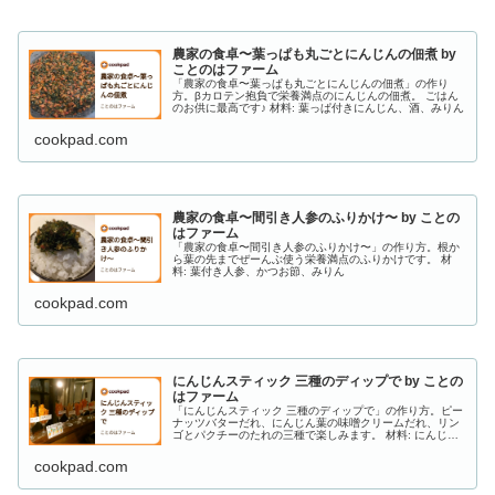
農家の食卓〜葉っぱも丸ごとにんじんの佃煮 by
ことのはファーム
「農家の食卓〜葉っぱも丸ごとにんじんの佃煮」の作り
方。βカロテン抱負で栄養満点のにんじんの佃煮。 ごはん
のお供に最高です♪ 材料: 葉っぱ付きにんじん、酒、みりん
cookpad.com
農家の食卓〜間引き人参のふりかけ〜 by ことの
はファーム
「農家の食卓〜間引き人参のふりかけ〜」の作り方。根か
ら葉の先までぜーんぶ使う栄養満点のふりかけです。 材
料: 葉付き人参、かつお節、みりん
cookpad.com
にんじんスティック 三種のディップで by ことの
はファーム
「にんじんスティック 三種のディップで」の作り方。ピー
ナッツバターだれ、にんじん葉の味噌クリームだれ、リン
ゴとパクチーのたれの三種で楽しみます。 材料: にんじ
ん、ピーナッツバターだれ、ピーナッツバター
cookpad.com