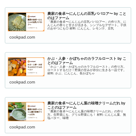
農家の食卓〜にんじんの豆乳ババロア〜 by こと
のはファーム
「農家の食卓〜にんじんの豆乳ババロア〜」の作り方。に
んじんの香りと甘さが活きる、シンプルなデザート。子供
のおやつにも◎ 材料: にんじん、レモン汁、豆乳
cookpad.com
かぶ・人参・かぼちゃのカラフルロースト by こ
とのはファーム
「かぶ・人参・かぼちゃのカラフルロースト」の作り方。
ローストするだけ！野菜の甘みが存分に生きる一品です。
材料: かぶ、にんじん、長かぼちゃ
cookpad.com
農家の食卓〜にんじん葉の味噌クリームだれ by
ことのはファーム
「農家の食卓〜にんじん葉の味噌クリームだれ」の作り
方。生野菜にも、グリル野菜にも！ 材料: にんじん葉、無
塩バター、味噌
cookpad.com