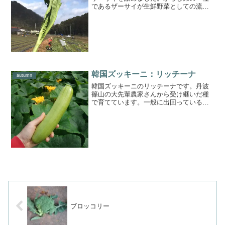
であるザーサイが生鮮野菜としての流通
量はあまり多くありませんが、中華料理
屋さんで漬物になったものを食べたこと
のある方は多いのではないでしょうか。
カリウムやビタミンK、食...
韓国ズッキーニ：リッチーナ
autumn
韓国ズッキーニのリッチーナです。丹波
篠山の大先輩農家さんから受け継いだ種
で育てています。一般に出回っているズ
ッキーニよりも甘く、旨みがしっかりあ
り、食べ応えを感じられる食感が特徴で
す。【食べ方】生食でも食べやすく、甘
みがあるので、生野菜のサ...
ブロッコリー