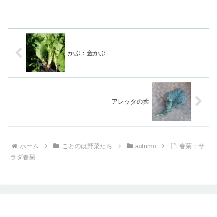
かぶ：金かぶ
アレッタの葉
ホーム
ことのは野菜たち
autumn
春菊：サ
ラダ春菊