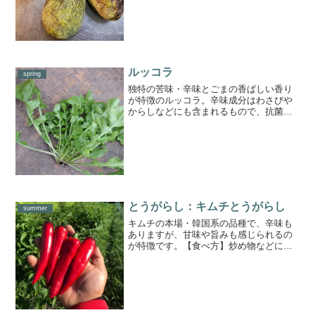
くらいが食べ頃です。【保存方法】まだ
熟していないものは、新聞...
ルッコラ
spring
独特の苦味・辛味とごまの香ばしい香り
が特徴のルッコラ。辛味成分はわさびや
からしなどにも含まれるもので、抗菌・
抗がん作用があるとされています。脂溶
性のβカロテンの吸収率を高めるには、サ
ーロインステーキや炭火焼きの付け合わ
せとして食べるのがオス...
とうがらし：キムチとうがらし
summer
キムチの本場・韓国系の品種で、辛味も
ありますが、甘味や旨みも感じられるの
が特徴です。【食べ方】炒め物などに入
れるのがおすすめです。我が家では、ヘ
タだけ取って、種ごと豚肉やゴーヤ、ピ
ーマンなどの野菜とソース炒めにして食
べています。【長期保存も...