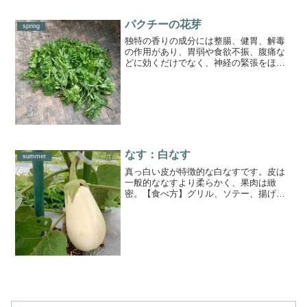
パクチーの花芽
spring
独特の香りの成分には整腸、健胃、解毒
の作用があり、胃弱や食欲不振、腹痛な
どに効くだけでなく、神経の緊張をほぐ
し、イライラや不眠の解消にも効果があ
るんですよ。あまり市場に出回りません
が、花芽もしっかり香りがして、ほんの
り甘みもあって、たまりま...
なす：白なす
summer
真っ白い皮が特徴的な白なすです。皮は
一般的ななすより柔らかく、果肉は緻
密。【食べ方】グリル、ソテー、揚げも
のにするのがおすすめ。加熱するとねっ
とりした食感になりますよ。他のナスの
ように皮から紫の色素が出ないため、彩
りが綺麗で料理の幅が広がり...