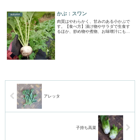
かぶ：スワン
autumn
肉質はやわらかく、甘みのある小かぶで
す。【食べ方】漬け物やサラダで生食す
るほか、炒め物や煮物、お味噌汁にもお
すすめです。葉にはカロテンをはじめと
してビタミンB1・B2・Cなど多くの栄養
が含まれています。少し苦味があるの
で、実の部分と一緒にご...
アレッタ
子持ち高菜