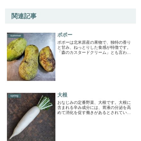
関連記事
ポポー
summer
ポポーは北米原産の果物で、独特の香り
と甘み、ねっとりした食感が特徴です。
「森のカスタードクリーム」とも言われ
ているんですよ。【食べ頃】しっかり香
りがして実を軽く押さえた時に少し凹む
くらいが食べ頃です。【保存方法】まだ
熟していないものは、新聞...
大根
spring
おなじみの定番野菜、大根です。大根に
含まれる辛み成分には、胃液の分泌を高
めて消化を促す働きがあるとされている
んですよ。根の部分は、漬け物、おで
ん・ぶり大根などの煮物に最適です。ま
た、大根ステーキにしてもいいですね。
【大根ステーキ】１）輪切り...