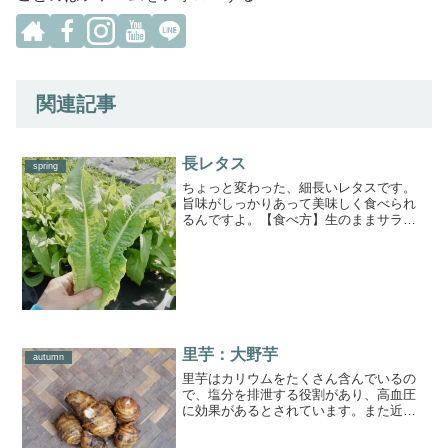
関連記事
長レタス
spring
ちょっと変わった、細長いレタスです。
旨味がしっかりあって美味しく食べられ
るんですよ。【食べ方】生のままサラダ
にしたり、和え物、炒め物にするのがお
すすめです。葉を適当に刻んで、オリー
ブオイルやごま油と塩・胡椒でシンプル
に炒めるだけでバッチリ。...
里芋：大野芋
autumn
里芋はカリウムをたくさん含んでいるの
で、塩分を排泄する役割があり、高血圧
に効果があるとされています。また近
年、コレステロールの生成を抑制する成
分が含まれることがわかったそうです。