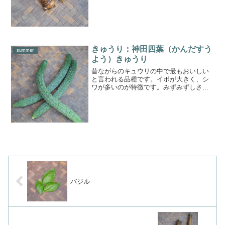
煮物にするのはもちろん、茹でた里芋に
塩をちょいとつけて食べるシ...
きゅうり：神田四葉（かんだすう
summer
よう）きゅうり
昔ながらのキュウリの中で最もおいしい
と言われる品種です。イボが大きく、シ
ワが多いのが特徴です。みずみずしさは
しっかりと感じられますが、水っぽくは
なく、歯ごたえをしっかりと味わえま
す。【食べ方】サラダなどの生食はもち
ろん、漬け物にも使いやすい...
バジル