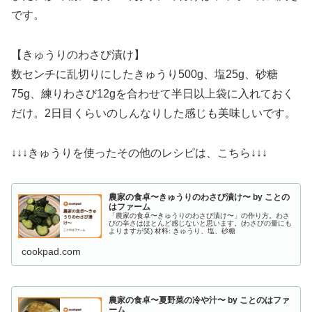
です。
【きゅうりのわさび漬け】
数センチに乱切りにしたきゅうり500g、塩25g、砂糖
75g、練りわさび12gを合わせて半日以上袋に入れておく
だけ。2日目くらいのしんなりした感じも美味しいです。
↓↓↓きゅうりを使ったその他のレシピは、こちら↓↓↓
農家の食卓〜きゅうりのわさび漬け〜 by ことの
はファーム
「農家の食卓〜きゅうりのわさび漬け〜」の作り方。わさ
びの辛さはほとんど感じないと思います。(わさびの量にも
よりますが笑) 材料: きゅうり、塩、砂糖
cookpad.com
農家の食卓〜夏野菜の冷や汁〜 by ことのはファ
ーム