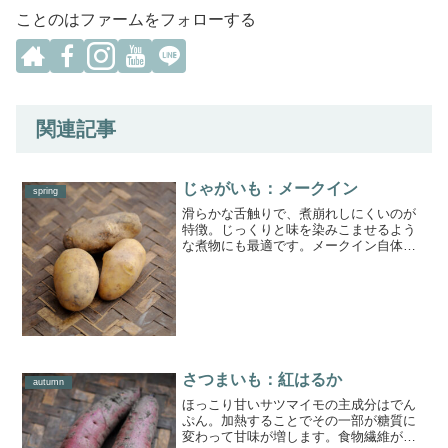
ことのはファームをフォローする
関連記事
じゃがいも：メークイン
spring
滑らかな舌触りで、煮崩れしにくいのが
特徴。じっくりと味を染みこませるよう
な煮物にも最適です。メークイン自体に
ほんのり甘みがあるので、蒸したりレン
ジでチンするだけなど、シンプルな料理
でも美味しいですよ。下ゆでしても崩れ
にくいので、グラタンなど...
さつまいも：紅はるか
autumn
ほっこり甘いサツマイモの主成分はでん
ぷん。加熱することでその一部が糖質に
変わって甘味が増します。食物繊維が豊