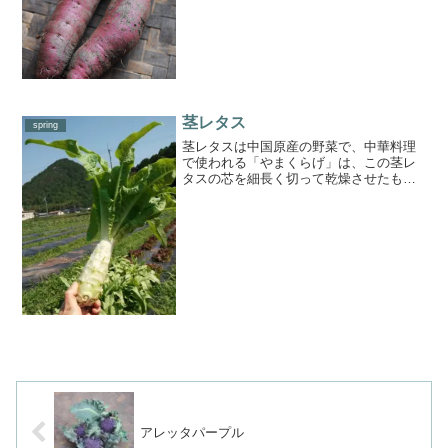
富で、おなかの中もキレイにしてくれま
す。紅はるかは、ねっとり系のサツマイ
モ。しっかり甘味があるにもかかわらず
後味はすっきりとした上品...
茎レタス
spring
茎レタスは中国原産の野菜で、中華料理
で使われる「やまくらげ」は、この茎レ
タスの芯を細長く切って乾燥させたもの
です。レタスの仲間ですが、太い茎の部
分も食べられるのが特徴です。【食べ
方】生のままサラダにしたり、和え物、
炒め物にするのがおすすめで...
アレッタパープル