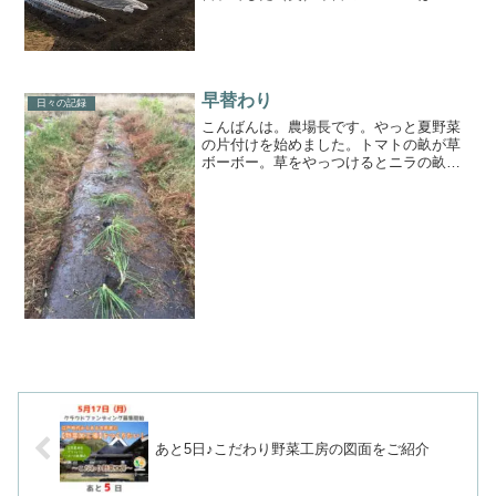
スクワットと前屈！今日はいろいろな野
菜の植え付けやら種まきやら。1.ニンニ
ク2.からし菜3.わさび菜4.金町小かぶ5.サ
ラダ紅かぶ...
早替わり
日々の記録
こんばんは。農場長です。やっと夏野菜
の片付けを始めました。トマトの畝が草
ボーボー。草をやっつけるとニラの畝に
早替わり♪♪劇的ビフォーアフターでしょ
（笑）実は虫除けとアレロパシー効果を
狙ってトマトやナスの株元にニラやネギ
を植えてました(^^)...
あと5日♪こだわり野菜工房の図面をご紹介