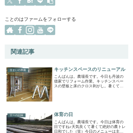
ことのはファームをフォローする
関連記事
キッチンスペースのリニューアル
住まいの準備
こんばんは。農場長です。今日も丹波の
借家でリフォーム作業。キッチンスペー
スの壁板と床のクロス剥がし。暑くて汗
噴き出しながらがんばりました(^^)v明日
の午前中もリフォームの続き頑張りま
す！ビフォーアフタースッキリ♪♪キッチ
ンスペースを破壊し...
体育の日
日々の記録
こんばんは。農場長です。今日は体育の
日ですね♪天気良くて暑くて絶好の農トレ
日和でした（笑）今日のメニューは主に