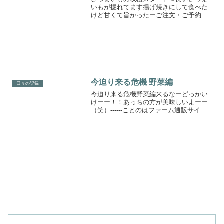
いもが掘れてます揚げ焼きにして食べた
けど甘くて旨かったーご注文・ご予約は
クラファンのリターン購入から承ります
😊更に甘味を増すために少し保管しま
す。#チュー太との闘いの開始#屋根裏を
ネズミが走り回ってる家😭...
今迫り来る危機 野菜編
日々の記録
今迫り来る危機野菜編来るなーどっかい
けーー！！あっちの方が美味しいよーー
（笑）------ことのはファーム通販サイト
ことのはファームの畑のレシピことのは
ファーム友の会農トレ動画コレクション#
ことのはファーム#kotonohafarm#丹波#...