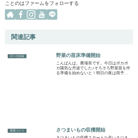
ことのはファームをフォローする
関連記事
野菜の苗床準備開始
日々の記録
こんばんは。農場長です。今日はポカポ
カ陽気な丹波でした♪そろそろ野菜苗を作
る準備を始めないと！明日の夜は雨予報
やん！！ってことで作業開始^ ^苗床の畝
立て実施！去年春の苗は草に埋もれてえ
らいことになったので今回は少し改良。
よし！いつでも雨降...
さつまいもの収穫開始
野菜づくり
さつまいもの収穫スタート🍠良いさつま