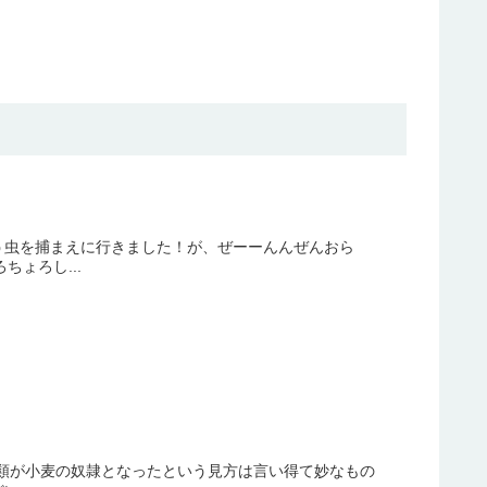
う虫を捕まえに行きました！が、ぜーーんんぜんおら
ょろし...
し、人類が小麦の奴隷となったという見方は言い得て妙なもの