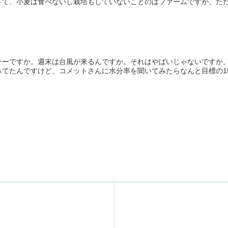
て、小麦は食べないし栽培もしていないことのはファームですが、ただい
そーですか。週末は台風が来るんですか。それはやばいじゃないですか
てたんですけど、コメットさんに水分率を聞いてみたらなんと目標の15.5