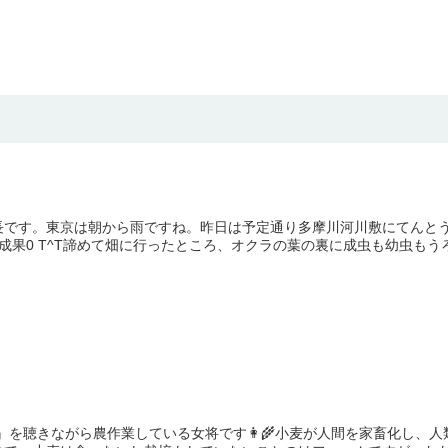
長です。東京は朝から雨ですね。昨日は予定通り多摩川河川敷にてんと
成果0 T^T諦めて畑に行ったところ、オクラの葉の裏に成虫も幼虫もうろち
ス全史』を聴きながら農作業している女将です👩‍🌾小麦が人間を家畜化