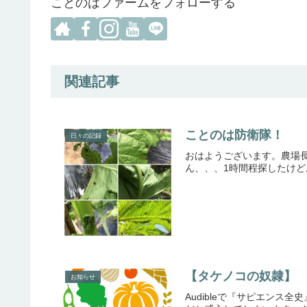
ことのはファームをフォローする
関連記事
ことのは防衛隊！
日々の記録
おはようございます。農場
ん、、、1時間程探したけど
【タケノコの奴隷】
お知らせ
Audibleで『サピエン