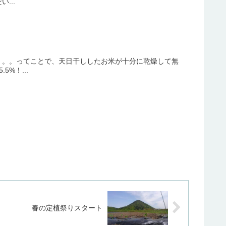
...
。。。ってことで、天日干ししたお米が十分に乾燥して無
%！...
春の定植祭りスタート