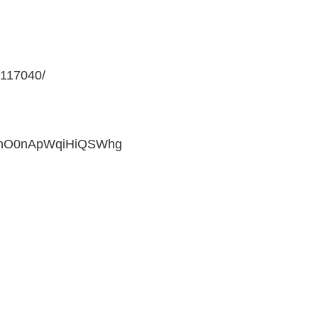
8117040/
OonO0nApWqiHiQSWhg