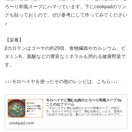
ろ〜り和風スープにハマっています。下にcookpadのリン
クも貼っておくので、ぜひ参考にして作ってみてください
♪
【栄養】
βカロテンはゴーヤの約29倍、食物繊維やカルシウム、ビ
タミンK、葉酸などの豊富なミネラルも摂れる健康野菜で
す。
↓↓↓モロヘイヤを使ったその他のレシピは、こちら↓↓↓
モロヘイヤと鶏むね肉のとろ〜り和風スープ by
ことのはファーム
「モロヘイヤと鶏むね肉のとろ〜り和風スープ」の作り
方。モロヘイヤのとろみで、鶏むね肉もしっとり。昆布か
つお出汁で仕上げる、夏にぴったりのやさしいスープで
す。 材料: モロヘイヤ、鶏むね肉、玉ねぎ
cookpad.com