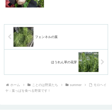
で、実の部分と一緒にご...
フェンネルの葉
ほうれん草の花芽
ホーム
ことのは野菜たち
summer
モロヘイ
ヤ：葉っぱを食べる野菜です！