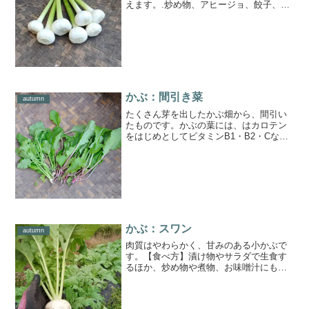
えます。.炒め物、アヒージョ、餃子、カ
レー、スープなどなど、何にでも旨味と
コクを追加してくれます♪.【食べ方】◆
玉の部分のおすすめの食べ方はホイル焼
き。アルミホイルで包...
かぶ：間引き菜
autumn
たくさん芽を出したかぶ畑から、間引い
たものです。かぶの葉には、はカロテン
をはじめとしてビタミンB1・B2・Cなど
多くの栄養が含まれています。少し苦味
があるので、ごま油などで炒めた方が食
べやすいです。油炒めにすることで、カ
ロテンも吸収しやすく...
かぶ：スワン
autumn
肉質はやわらかく、甘みのある小かぶで
す。【食べ方】漬け物やサラダで生食す
るほか、炒め物や煮物、お味噌汁にもお
すすめです。葉にはカロテンをはじめと
してビタミンB1・B2・Cなど多くの栄養
が含まれています。少し苦味があるの