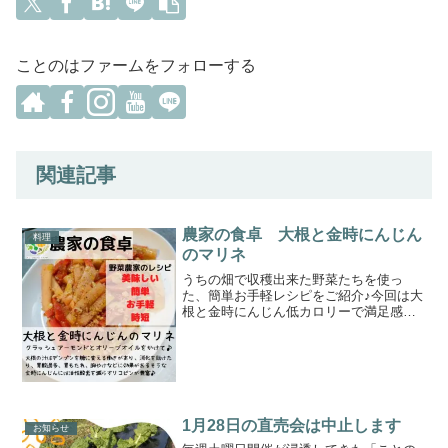
ことのはファームをフォローする
関連記事
農家の食卓 大根と金時にんじん
料理
のマリネ
うちの畑で収穫出来た野菜たちを使っ
た、簡単お手軽レシピをご紹介♪今回は大
根と金時にんじん低カロリーで満足感を
得られる大根。大根の汁はデンプンを糖
に変える働きがあり、消化を助けたり、
胃酸過多、胃もたれ、胸やけなどに効果
があるそうな^ ^大根の...
1月28日の直売会は中止します
お知らせ