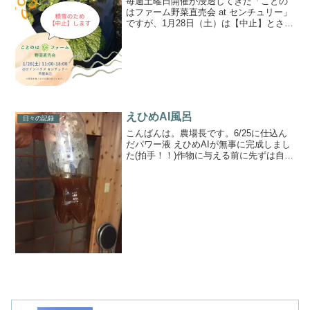
毎週土曜日開催が浸透してきた「ことの
はファーム野菜直売会 at センチュリー」
ですが、1月28日（土）は【中止】とさせ
ていただきます🙏昨日の大雪がまだ溶け
ていないのに、また週末にかけて雪予
報……収穫も移動も、難しいと判断いた
しました😭これ以...
えひめAI風呂
日々の記録
こんばんは。農場長です。6/25に仕込ん
だパワー液 えひめAIが無事に完成しまし
た(拍手！！)作物に与える前に先ずは自分
自身に（笑）お風呂に50ml投入♪良い感じ
(*^^*)材料は糖蜜、ヨーグルト、納豆、イ
ースト菌、水なので安心♪♪よし！台...