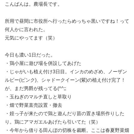
こんばんは。農場長です。
所用で昼間に市役所へ行ったらめっちゃ黒いですね！って
何人かに言われた。
元気にやってます（笑）
今日も濃い1日だった。
・鶏小屋に遊び場を併設してあげた
・じゃがいも植え付け3日目。インカのめざめ、ノーザン
ルビー(ピンク)、シャドークイーン(紫)の植え付け完了！
が、まだ男爵が残ってる(^^;;
・玉ねぎのマルチ直しと草取り
・畑で野菜直売設置・撤去
・姪っ子が来たので鶏と遊んだり苗の置き場所作りした
り。鶏にアマガエルあげたら引いてた（笑）
・今年から借りる田んぼの切株を裁断。ここは春夏野菜畑