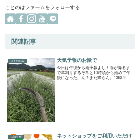
ことのはファームをフォローする
関連記事
天気予報のお陰で
日々の記録
今日は午後から雨予報よし！雨が降るま
で草刈りするぞ💪と10時頃から始めて午
後になった。ん？まだ降らん。13時半頃
に予報を見ると雨は15時からに後退して
る（笑）しゃーない。降るまでやるか。
と、草刈りして、草押さえと微生物増強
に稲藁を畝間に入れ...
ネットショップをご利用いただけ
お知らせ