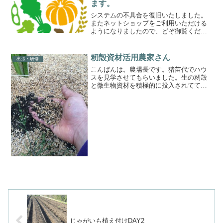
ます。
システムの不具合を復旧いたしました。
またネットショップをご利用いただける
ようになりましたので、どぞ御覧くださ
い。なお、現在実施中の古民家再生クラ
ウドファンディングでも野菜などを販売
しております。よろしければ、そちらの
籾殻資材活用農家さん
出張・研修
ご利用もご検討いただけれ...
こんばんは。農場長です。猪苗代でハウ
スを見学させてもらいました。生の籾殻
と微生物資材を積極的に投入されてて毎
年土が良くなってるという。土は山の良
い匂いがした。放線菌たっぷり♪♪微生物
農法を目指す"ことのはファーム"めっち
ゃ勉強になりました(...
じゃがいも植え付けDAY2