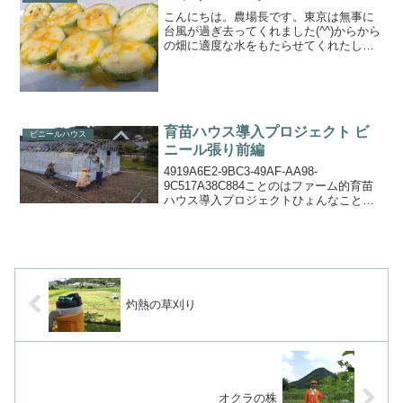
こんにちは。農場長です。東京は無事に
台風が過ぎ去ってくれました(^^)からから
の畑に適度な水をもたらせてくれたし、
風できっと害虫が吹き飛ばされてるに違
いない！4/9に種を蒔いて、5/28に初収
穫、8/10に酷暑の為に突然逝ったズッキ
ーニちゃ...
育苗ハウス導入プロジェクト ビ
ビニールハウス
ニール張り前編
4919A6E2-9BC3-49AF-AA98-
9C517A38C884ことのはファーム的育苗
ハウス導入プロジェクトひょんなことか
らビニールハウスを譲って頂ける事にな
ったことから始まったこのプロジェク
ト。この前の日曜日に桜が満開になった
丹波...
灼熱の草刈り
オクラの株