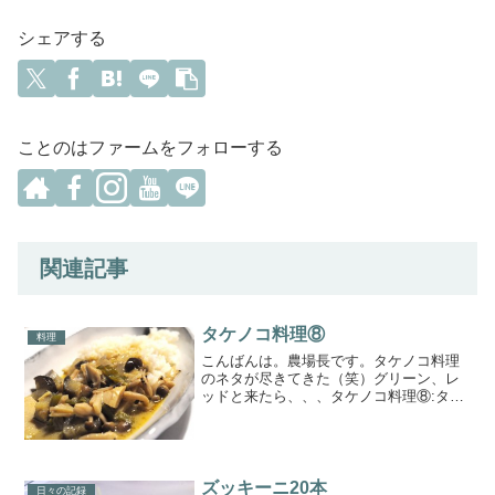
シェアする
ことのはファームをフォローする
関連記事
タケノコ料理⑧
料理
こんばんは。農場長です。タケノコ料理
のネタが尽きてきた（笑）グリーン、レ
ッドと来たら、、、タケノコ料理⑧:タイ
カレー(イエロー)【材料】タケノコカレー
ペーストしめじ玉ねぎ茄子鳥もも肉ピー
マン砂糖ナンプラーイエローは全然辛く
ない。辛さは グリ...
ズッキーニ20本
日々の記録