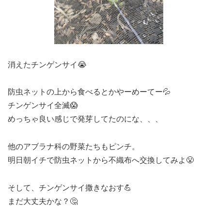
消えたチンゲンサイ😭
防虫ネットの上から食べるとかやーめーてー💦
チンゲンサイ全滅😱
めっちゃ良い感じで発芽してたのにな、、、
他のアブラナ科の野菜たちもピンチ。
明日朝イチで防虫ネットから不織布へ交換してみよ😤
そして、チンゲンサイ撒きなおす💪
まだ大丈夫かな？🤔