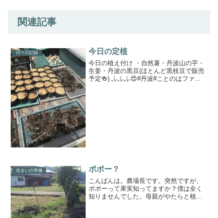
関連記事
今日の定植
日々の記録
今日の植え付け ・自然薯・丹波山の芋・
生姜・丹波の黒豆(ほとんど黒枝豆で販売
予定🍻) ふふふ😍#丹波#ことのはファー
ム#農トレ
ポポー？
住まいの準備
こんばんは。農場長です。突然ですが、
ポポーって果実知ってますか？僕は全く
知りませんでした。母親がやたらと植え
ろ植えろと勧めてくる（笑）ので、ちょ
っと調べてみました。1. 1940年代までは