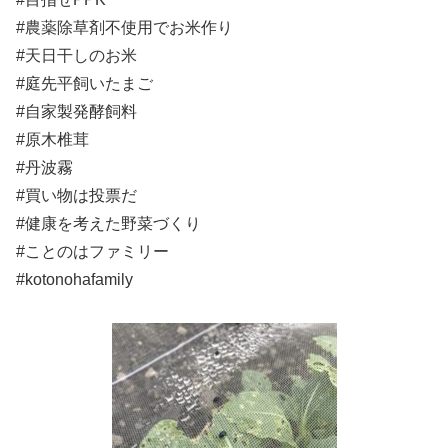
#農薬除草剤不使用でお米作り
#天日干しのお米
#庭先平飼いたまご
#自家製発酵飼料
#原木椎茸
#丹波霧
#買い物は投票だ
#健康を考えた野菜づくり
#ことのはファミリー
#kotonohafamily