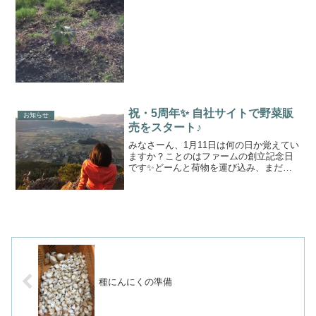
日本でポピュラーな果物だった。2. 北ア
メリカ原産3...
祝・5周年✨ 自社サイトで野菜販
お知らせ
売をスタート♪
みなさーん、1月11日は何の日か覚えてい
ますか？ことのはファームの創立記念日
です✨どーんと荷物を運び込み、まだ慣
れない裏山（小富士山）に登ってワクワ
クしたものです。あれから丸5年、いろん
な失敗もしながらもなんとか笑ってやっ
てこられたのは、皆...
種にんにくの準備