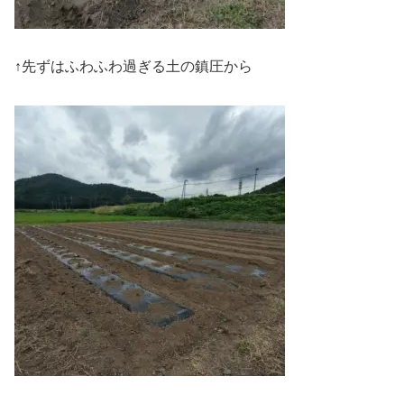
↑先ずはふわふわ過ぎる土の鎮圧から