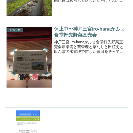
雨自体はめっちゃ嬉しいんだけどね。予
報では朝の8時頃から降り出す予報だった
ので、降られるに苗の定植を。朝飯前の6
時から苗の定植作業開始‼️ゴーヤ、トマ
ト/ミニトマト、...
休止中〜神戸三宮iro-hanaかふぇ
お知らせ
食堂軒先野菜直売会
神戸三宮 iro-hanaかふぇ食堂軒先野菜直
売会畑準備と苗管理と草刈りと田植えと
田んぼの水管理で忙しい毎日を送ってま
す💦そこへ来て、端境期真っ只中です。
神戸三宮 iro-hanaかふぇ食堂軒先野菜直
売会は春夏野菜が収穫出来るであろう6月
中...