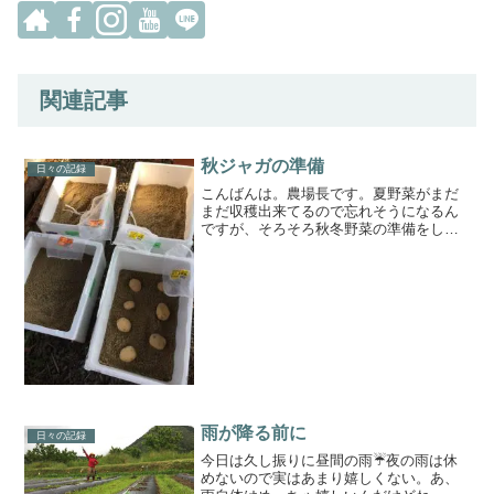
関連記事
秋ジャガの準備
日々の記録
こんばんは。農場長です。夏野菜がまだ
まだ収穫出来てるので忘れそうになるん
ですが、そろそろ秋冬野菜の準備をしな
いと冬眠するはめになりそう（笑）って
ことで、秋ジャガの準備を始めました
(^^)vいきなり裏技っぽい感じですが、果
たしてうまくいくのか...
雨が降る前に
日々の記録
今日は久し振りに昼間の雨☔️夜の雨は休
めないので実はあまり嬉しくない。あ、