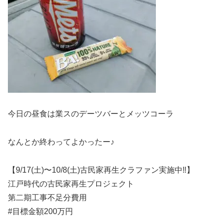
今日の昼食は業スのデーツバーとメッツコーラ
なんとか終わってよかったー♪
【9/17(土)〜10/8(土)古民家再生クラファン実施中‼️】
江戸時代の古民家再生プロジェクト
第二期工事不足分費用
#目標金額200万円