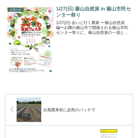
1/27(日) 篠山自然派 in 篠山市民セ
お知らせ
ンター祭り
1/27(日) 会いに行く農家 〜篠山自然派
編〜お隣の篠山市で開催される篠山市民
センター祭りに、篠山自然派の一員とし
てお野菜や卵、加工品、スタイ/ストール
を販売しまーす♪ことのはファームは丹波
市なんだけど、篠山市の方にも大変仲良
くしてもらっ...
台風襲来前に必死のパッチで