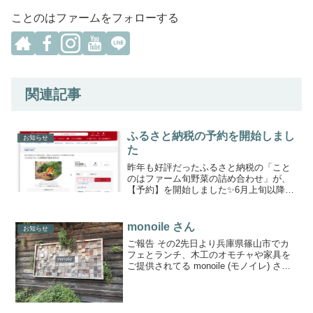
ことのはファームをフォローする
関連記事
ふるさと納税の予約を開始しまし
お知らせ
た
昨年も好評だったふるさと納税の「こと
のはファーム旬野菜の詰め合わせ」が、
【予約】を開始しました✨️6月上旬以降、
随時出荷予定です😊下記6種類のサイトか
らお申し込みいただけます♪LINE友だち
追加のお願い「ことのはファーム旬野菜
monoile さん
お知らせ
の詰め合わせ」...
ご報告 その2先日より兵庫県篠山市でカ
フェとランチ、木工のオモチャや家具を
ご提供されてる monoile (モノイレ) さん
にてうちの野菜たちを使ってもらえるよ
うになりました‼️ありがとうございます😊
廃校になった保育園舎を利用して温もり
のあ...