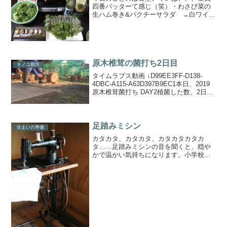
四番バッターて感じ（笑）・わさび菜の
生ハム巻き&パクチーサラダ →白ワイン
が止まらん・シャケの白子の天ぷら →
日本酒は避けられないと🤣・水菜のハリ
ハリ鍋ピリ辛味噌で →やっぱり日本酒
やね♪水菜って直売で全...
原木椎茸の菌打ち2日目
キノコ栽培
タイムラプス動画 ↓D99EE3FF-D138-
4DBC-A115-A63D397B9EC1本日、2019
原木椎茸菌打ち DAY2植菌した数、2日で
2000個✌️------ことのはファーム通販サイ
トことのはファームの畑のレシピことの
はファ...
足踏みミシン
住まいの準備
カタカタ、カタカタ、カタカタカタカ
タ……足踏みミシンの音を聞くと、穏や
かで温かい気持ちになります。小学校の
国語の教科書に載っていた『ひとつの
花』にある 「 お母さんの踏むミシンの音
がするゆみ子の家の庭には、コスモスの
花がいっぱい咲き乱れてい...