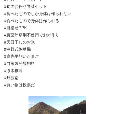
#旬のお任せ野菜セット
#食べたものでしか身体は作られない
#食べたもので身体は作られる
#目指せPPK
#農薬除草剤不使用でお米作り
#天日干しのお米
#中野式除草機
#庭先平飼いたまご
#自家製発酵飼料
#原木椎茸
#丹波霧
#買い物は投票だ