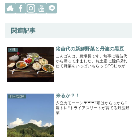
関連記事
猪苗代の新鮮野菜と丹波の黒豆
料理
こんばんは。農場長です。無事に猪苗代
から帰って来ました。お土産に新鮮採れ
たて野菜をいっぱいもらって(^^)じゃがい
も、さつまいも、ネギ、ミニトマト帰宅
後、直ぐに料理開始！と思ったら、地元
丹波の同級生から丹波黒豆枝豆か到
着！！ことのは食堂開店...
来るか？！
日々の記録
夕立カモーーン☔️☔️☔️#畑はからっから#
農トレ#トライアスリートが育てる丹波野
菜