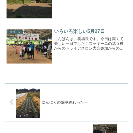
いろいろ楽しい5月27日
スポーツ
こんばんは。農場長です。今日は濃くて
楽しい一日でした！ズッキーニの花収穫
からのトライアスロン大会参加からのに
んにく収穫からのお疲れ様会（笑）ズッ
キーニの花はやっぱり美味い！トライア
スロンはやっぱり楽しい♪にんにくはデカ
イのが沢山！ビギナーズ...
にんにくの除草終わったー