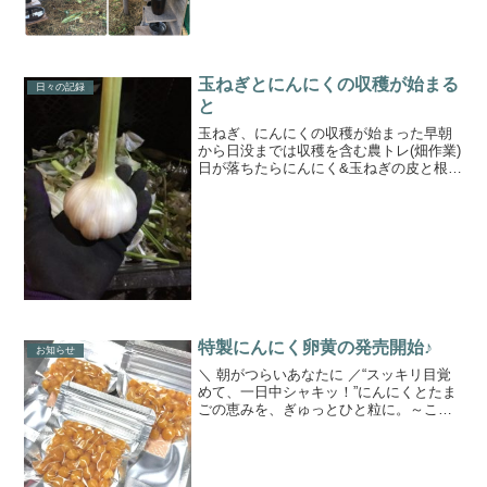
のに、5羽で...
玉ねぎとにんにくの収穫が始まる
日々の記録
と
玉ねぎ、にんにくの収穫が始まった早朝
から日没までは収穫を含む農トレ(畑作業)
日が落ちたらにんにく&玉ねぎの皮と根を
取って干す準備してます。全然終わらん
（笑）コピーロボットか分身の術が欲し
い🤣農場長より------ことのはファーム通
販サイトこ...
特製にんにく卵黄の発売開始♪
お知らせ
＼ 朝がつらいあなたに ／“スッキリ目覚
めて、一日中シャキッ！”にんにくとたま
ごの恵みを、ぎゅっとひと粒に。～こと
のはファームの元気玉～ぴーちゃんズの
贈り物『特製にんにく卵黄』発売開始♪詳
しくは、下記HPから御覧ください。↓↓↓