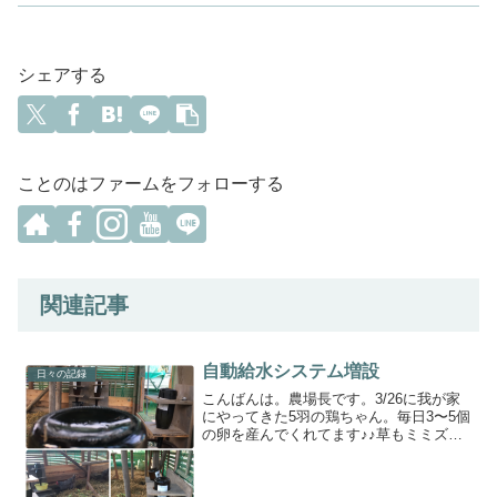
シェアする
ことのはファームをフォローする
関連記事
自動給水システム増設
日々の記録
こんばんは。農場長です。3/26に我が家
にやってきた5羽の鶏ちゃん。毎日3〜5個
の卵を産んでくれてます♪♪草もミミズも
アマガエルも野菜クズも良く食べます^ ^
そして、鶏ってめっちゃ水飲むんです
ね！あんなにちびちびちびちび飲んでる