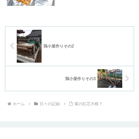
鶏小屋作りその2
鶏小屋作りその3
ホーム
日々の記録
紫の紅芯大根？