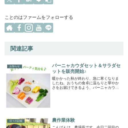
ことのはファームをフォローする
関連記事
バーニャカウダセット＆サラダセ
お知らせ
ットを販売開始♪
暖かかった秋が終わり、急に寒くなりま
したね。おうちの食卓に温もりと華やか
さをお届けできるよう、バーニャカウダ
セット＆サラダセットの販売を開始しま
した。クリスマスから年末年始にかけ
て、おうちでパーティ気分を味わいませ
んか？
農作業体験
日々の記録
こんばんは。農場長です。今日二回目の