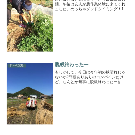
畑。午後は友人が農作業体験に来てくれ
ました。めっちゃグッドタイミング！1.
落花生の収穫2.いろんな野菜の間引き3.水
菜の種まき4.パクチーの種まき楽しんで
もらえたようで良かった♪♪収穫物のお土
産も渡せたし...
脱穀終わったー
日々の記録
もしかして、今日は今年初の秋晴れじゃ
ないか⁉️問題ありありのコンバインだけ
ど、なんとか無事に脱穀終わったー✌️最
近のモヤモヤ１つ解消☺️手植え、人力除
草、農薬不使用、除草剤不使用、天日干
しの今年のお米はどんな味がするかな😋