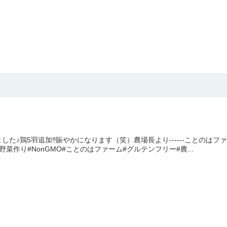
した♪鶏5羽追加‼️賑やかになります（笑）農場長より------ことのは
菜作り#NonGMO#ことのはファーム#グルテンフリー#農...