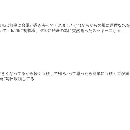
京は無事に台風が過ぎ去ってくれました(^^)からからの畑に適度な水
いて、5/28に初収穫、8/10に酷暑の為に突然逝ったズッキーニちゃ...
て思ったら簡単に収穫カゴが満タンになった🤣‬‪きゅうり食べ放題🥒‬‪#カリウムと水分補給