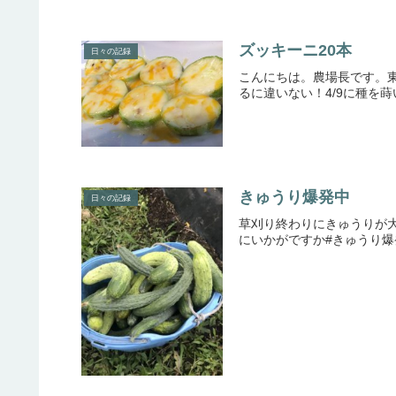
ズッキーニ20本
日々の記録
こんにちは。農場長です。東
るに違いない！4/9に種を蒔
きゅうり爆発中
日々の記録
‪草刈り終わりにきゅうりが大きくなってるから軽く収穫して帰ろ♪‬‪っ