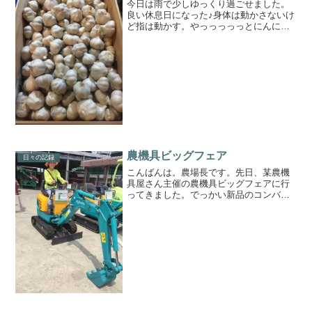
今日は雨で少しゆっくり過ごせました。
良い休息日になった♪身体は動かさないけ
ど指は動かす。やっっっっっとにんにく
の皮剥きが終わったーー✌️長い長い道の
りだった（笑）剥き終わってみると小さ
めのにんにくが木箱1箱分出た。野菜セッ
トには入れにくいな...
農機具ビッグフェア
日々の記録
こんばんは。農場長です。先日、某農機
具屋さん主催の農機具ビッグフェアに行
ってきました。でっかい新品のコンバイ
ンがあって目ん玉飛び出そうになった
り、巨大トラクターが半額になってたり
(安いけどめっちゃ高い 笑)、小型ユンボ
が欲しくなったり、楽し...