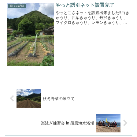
やっと誘引ネット設置完了
日々の記録
やっとこさネットを設置出来ました‼️白き
ゅうり、四葉きゅうり、丹沢きゅうり、
マイクロきゅうり、レモンきゅうり、ゴ
ーヤ、キワノ行燈から飛び出してるやん
🤣こんなにでっかくなるまで待たせてご
めんよー。注文したパイプ資材がやっと
届いたのだよ。過去2...
秋冬野菜の畝立て
楽泳ぎ練習会 in 須磨海水浴場