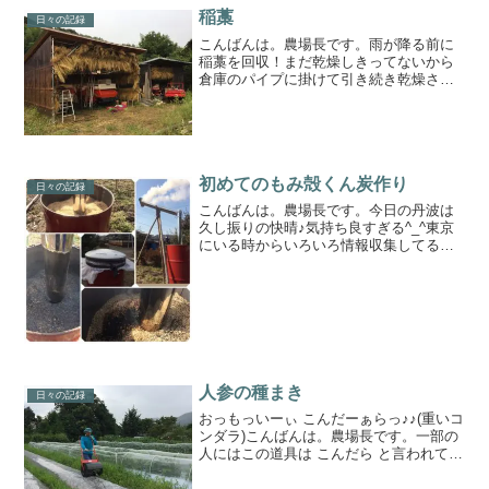
稲藁
日々の記録
こんばんは。農場長です。雨が降る前に
稲藁を回収！まだ乾燥しきってないから
倉庫のパイプに掛けて引き続き乾燥させ
ます。これで、来年の夏野菜の敷き藁は
確保出来た♪♪ズッキーニ、かぼちゃ、ス
イカ、トマト、ナスなどなどまた美味し
い夏野菜育てるぞー(^...
初めてのもみ殻くん炭作り
日々の記録
こんばんは。農場長です。今日の丹波は
久し振りの快晴♪気持ち良すぎる^_^東京
にいる時からいろいろ情報収集してるな
かで、もみ殻くん炭が土壌改良などに良
いと知りました。素人でも失敗しないく
ん炭作りのDVDもみたりして知識はばっ
ちり！(のつもり)...
人参の種まき
日々の記録
おっもっいーぃ こんだーぁらっ♪♪(重いコ
ンダラ)こんばんは。農場長です。一部の
人にはこの道具は こんだら と言われてる
そうです。全然知らなんだ^^;実際は15kg
程しかないので "軽いこんだら" です