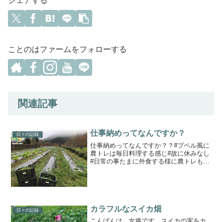
シェアする
ことのはファームをフォローする
関連記事
仕事納めってなんですか？
日々の記録
仕事納めってなんですか？？#プペル風に
農トレは毎日料理する感じ#故に休みなし
#日常の事たまに外食する様に農トレもお
休みすることはある雪の前に役目を終え
た不織布を撤去💪#ことのはファーム#ト
ライアスリートが育てる丹波野菜#無農薬
野菜#無化学肥...
カラフルなスイカ畑
日々の記録
こんばんは。女将です。スイカの実をカ