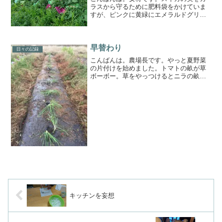
ラスから守るために肥料袋をかけていま
すが、ピンクに黄緑にエメラルドグリー
ン、カラフルな畑になってきました♪こと
のはファームでは米ぬかや米ぬかボカシ
肥料を中心に使っているので、肥料袋を
見る機会もあまりなく、...
早替わり
日々の記録
こんばんは。農場長です。やっと夏野菜
の片付けを始めました。トマトの畝が草
ボーボー。草をやっつけるとニラの畝に
早替わり♪♪劇的ビフォーアフターでしょ
（笑）実は虫除けとアレロパシー効果を
狙ってトマトやナスの株元にニラやネギ
を植えてました(^^)...
キッチンを妄想