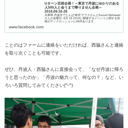
Uターン目前企画！～東京で丹波にゆかりのある
人500人と会うまで帰りません企画～
2016.09.16-26
兵庫県 丹波市でたんば“移充”テラスさんとKazuki Nishiwaki
さんが金曜日, 9月 16 2016に開催するイベントに関する投
稿がディスカッションに48件あります。
www.facebook.com
ことのはファームに連絡をいただければ、西脇さんと連絡
を取り次ぐことも可能です。
ぜひ、丹波人・西脇さんに直接会って、「なぜ丹波に帰ろ
うと思ったのか」「丹波の魅力って、何なの？」など、い
ろいろ質問してみてください(^-^)