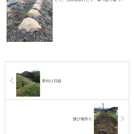
り。みんながんばれーー💪僕もがんばれ
ーー👍------ことのはファーム通販サイト
ことのはファームの畑のレシピことのは
ファーム友の会農...
草刈り日役
遊び場作り