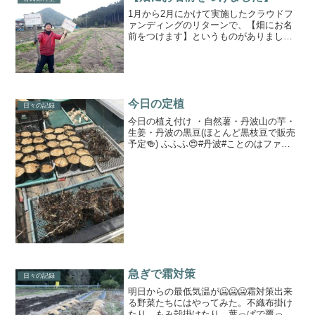
1月から2月にかけて実施したクラウドフ
ァンディングのリターンで、【畑にお名
前をつけます】というものがありまし
た。#皆さまその節は大変お世話になりま
した。#おかげさまで具体的な設計の話を
進めています。#まだ見ぬ予算書が怖い#
でも夢は膨らむその...
今日の定植
日々の記録
今日の植え付け ・自然薯・丹波山の芋・
生姜・丹波の黒豆(ほとんど黒枝豆で販売
予定🍻) ふふふ😍#丹波#ことのはファー
ム#農トレ
急ぎで霜対策
日々の記録
明日からの最低気温が🥶🥶🥶霜対策出来
る野菜たちにはやってみた。不織布掛け
たり、もみ殻掛けたり、葉っぱで覆った