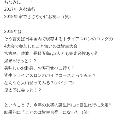
ちなみに・・・
2017年 京都旅行
2018年 家でささやかにお祝い（笑）
2019年は、、、
そう言えば日本国内で現存するトライアスロンのロングの
4大会で参加したこと無いのは皆生大会‼️
宮古島、佐渡、長崎五島は2人とも完走経験あり✌️
温泉♨️行っとく？
美味しいお刺身、お寿司食べに行く？
皆生トライアスロンのバイクコース走ってみる？
なんなら大山登ってみる？(バイクで)
鬼太郎に会っとく？
ということで、今年の女将の誕生日には皆生旅行に決定‼️
結果的に「ことのは皆生合宿」になった（笑）