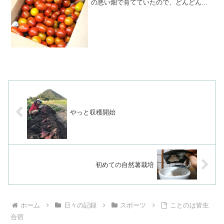
の悪い畑で育てていたので、どんどん枯
れていってしまったんです。やっと実が
なるかな〜って頃に枯れていくミニトマ
トを見るのは辛いものがありました😭で
も、今年は違う！水はけ...
やっと収穫開始
初めての自然薯栽培
ホーム
日々の記録
スポーツ
ことのは皆生
合宿