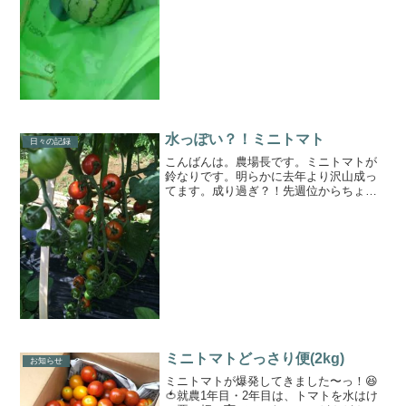
水っぽい？！ミニトマト
日々の記録
こんばんは。農場長です。ミニトマトが
鈴なりです。明らかに去年より沢山成っ
てます。成り過ぎ？！先週位からちょい
ちょい収穫してるんですが、赤くはなっ
てるが雨の影響でみずみずしい、いや、
水っぽいです。。。今週は気温高く雨降
らなさそうなのでしっかり...
ミニトマトどっさり便(2kg)
お知らせ
ミニトマトが爆発してきました〜っ！😆
🍅就農1年目・2年目は、トマトを水はけ