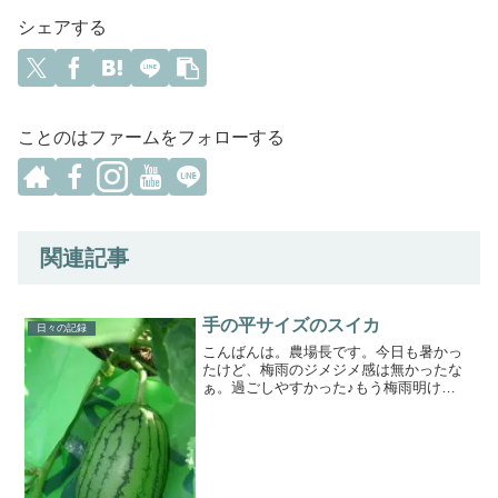
シェアする
ことのはファームをフォローする
関連記事
手の平サイズのスイカ
日々の記録
こんばんは。農場長です。今日も暑かっ
たけど、梅雨のジメジメ感は無かったな
ぁ。過ごしやすかった♪もう梅雨明け
か？！夏といえばスイカ♪♪小玉や黄色や
ポピュラーな大玉などいろいろ作ってま
す(*^^*)手の平サイズになったスイカちゃ
んは動物やカラス...