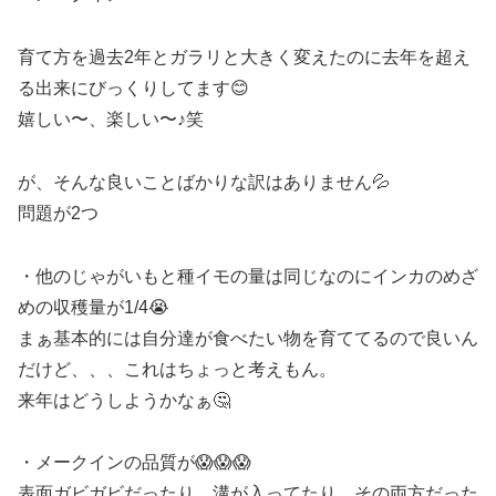
育て方を過去2年とガラリと大きく変えたのに去年を超え
る出来にびっくりしてます😊
嬉しい〜、楽しい〜♪笑
が、そんな良いことばかりな訳はありません💦
問題が2つ
・他のじゃがいもと種イモの量は同じなのにインカのめざ
めの収穫量が1/4😭
まぁ基本的には自分達が食べたい物を育ててるので良いん
だけど、、、これはちょっと考えもん。
来年はどうしようかなぁ🤔
・メークインの品質が😱😱😱
表面ガビガビだったり、溝が入ってたり、その両方だった