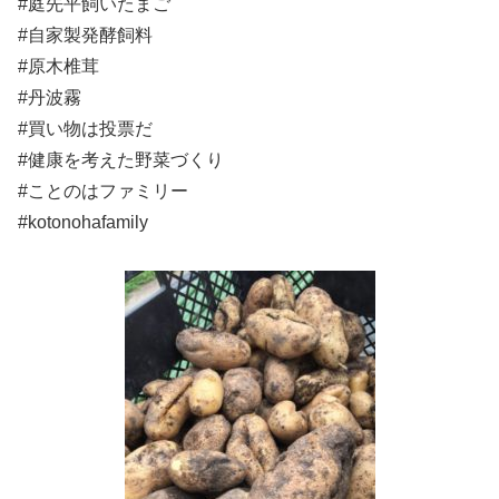
#庭先平飼いたまご
#自家製発酵飼料
#原木椎茸
#丹波霧
#買い物は投票だ
#健康を考えた野菜づくり
#ことのはファミリー
#kotonohafamily