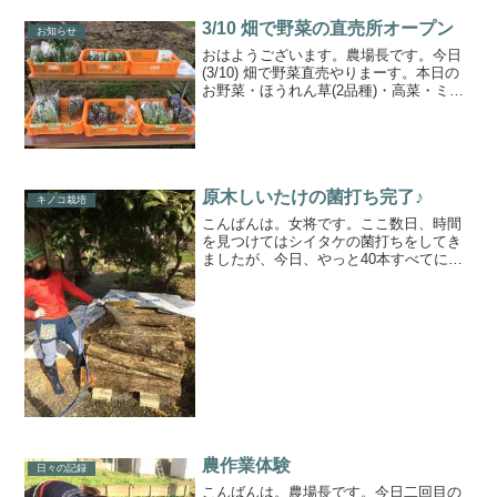
3/10 畑で野菜の直売所オープン
お知らせ
おはようございます。農場長です。今日
(3/10) 畑で野菜直売やりまーす。本日の
お野菜・ほうれん草(2品種)・高菜・ミニ
ニンジン・菜の花(小かぶ、水菜)・ビーツ
菜・キクイモ・わさび菜・からし菜場所
兵庫県丹波市春日町小多利ちょっとした
八百屋...
原木しいたけの菌打ち完了♪
キノコ栽培
こんばんは。女将です。ここ数日、時間
を見つけてはシイタケの菌打ちをしてき
ましたが、今日、やっと40本すべてに打
ち終わりました〜っ！最初は「重くて持
てな〜い」と言っていた大きな原木もす
いすい持ち上げられるようになり、あち
こちの筋肉が疲れ切って...
農作業体験
日々の記録
こんばんは。農場長です。今日二回目の