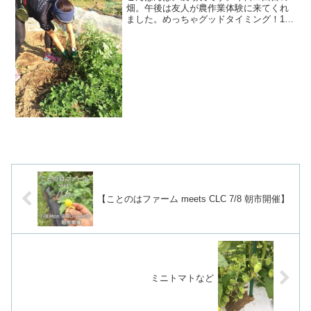
畑。午後は友人が農作業体験に来てくれ
ました。めっちゃグッドタイミング！1.
落花生の収穫2.いろんな野菜の間引き3.水
菜の種まき4.パクチーの種まき楽しんで
もらえたようで良かった♪♪収穫物のお土
産も渡せたし...
【ことのはファーム meets CLC 7/8 朝市開催】
ミニトマトなど