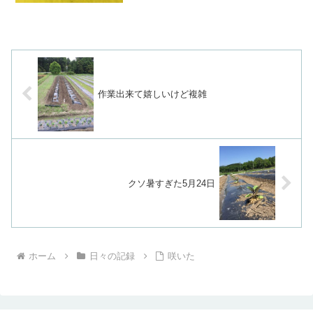
作業出来て嬉しいけど複雑
クソ暑すぎた5月24日
ホーム
日々の記録
咲いた