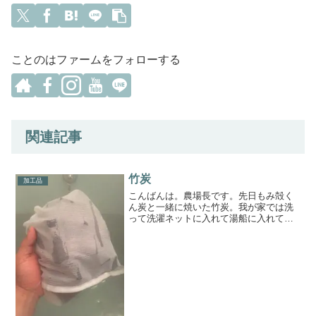
ことのはファームをフォローする
関連記事
竹炭
加工品
こんばんは。農場長です。先日もみ殻く
ん炭と一緒に焼いた竹炭。我が家では洗
って洗濯ネットに入れて湯船に入れてま
す^ ^自家製えひめAI & 竹炭風呂ポカポカ
しっとりすべすべでなかなか良い感じ。
竹炭はお風呂に入れて良し、玄関や冷蔵
庫に入れて良し...