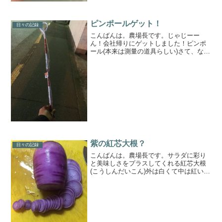
ピンポールゲット！
日々の記録
こんばんは。農場長です。じゃじーー
ん！会社帰りにゲットしました！ピンポ
ール(本来は測量の道具らしい)さて、なん
に使う？先日東京の家庭菜園の土壌診断
をするために土を検査機関に送りまし
た。土壌診断は人間でいうところの血液
検査みたいなもの。人間は...
紫の紅芯大根？
日々の記録
こんばんは。農場長です。サラダに彩り
と美味しさをプラスしてくれる紅芯大根
(こうしんだいこん)外は白くて中は紅いと
ても綺麗なサラダ大根。なのに、なんで
こやつは紫色？？笑紫大根じゃないで
す。確かに紅芯大根の種を蒔いた。何が
気に食わなくてグレたん...