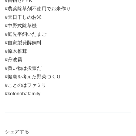
#目指せPPK
#農薬除草剤不使用でお米作り
#天日干しのお米
#中野式除草機
#庭先平飼いたまご
#自家製発酵飼料
#原木椎茸
#丹波霧
#買い物は投票だ
#健康を考えた野菜づくり
#ことのはファミリー
#kotonohafamily
シェアする