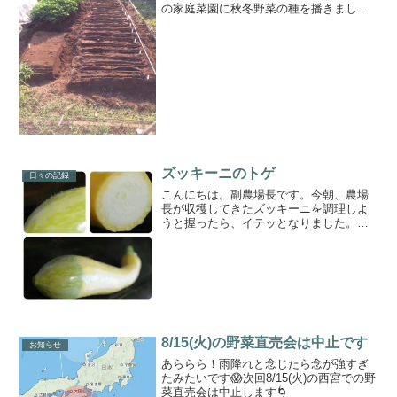
の家庭菜園に秋冬野菜の種を播きまし
た。1.紅芯大根2.赤大根3.あやめ雪(小カ
ブ)4.本紅カブ(小カブ)5.わさび菜6.スイス
チャード7.葉ネギ8.小松菜9.三池高菜...
ズッキーニのトゲ
日々の記録
こんにちは。副農場長です。今朝、農場
長が収穫してきたズッキーニを調理しよ
うと握ったら、イテッとなりました。よ
く見ると、ズッキーニにトゲのような毛
が生えています。茎や葉にトゲが生えて
いるのは知っていたのですが、実にも生
えていたとは……っ！水で...
8/15(火)の野菜直売会は中止です
お知らせ
あららら！雨降れと念じたら念が強すぎ
たみたいです😱次回8/15(火)の西宮での野
菜直売会は中止します🌀