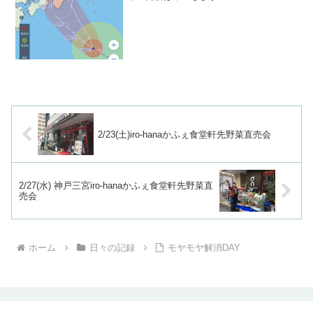
2/23(土)iro-hanaかふぇ食堂軒先野菜直売会
2/27(水) 神戸三宮iro-hanaかふぇ食堂軒先野菜直
売会
ホーム
日々の記録
モヤモヤ解消DAY