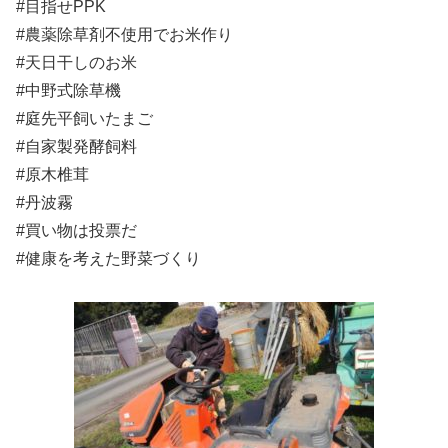
#目指せPPK
#農薬除草剤不使用でお米作り
#天日干しのお米
#中野式除草機
#庭先平飼いたまご
#自家製発酵飼料
#原木椎茸
#丹波霧
#買い物は投票だ
#健康を考えた野菜づくり