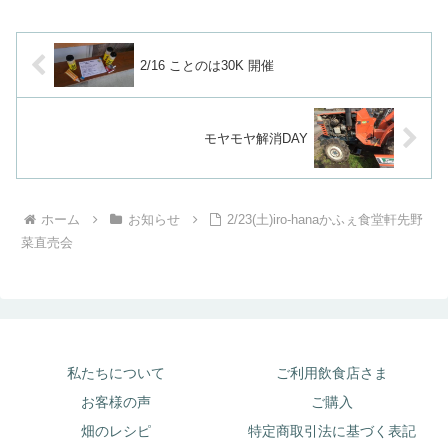
2,227,500円...
2/16 ことのは30K 開催
モヤモヤ解消DAY
ホーム
お知らせ
2/23(土)iro-hanaかふぇ食堂軒先野
菜直売会
私たちについて
ご利用飲食店さま
お客様の声
ご購入
畑のレシピ
特定商取引法に基づく表記