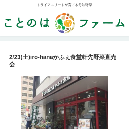
トライアスリートが育てる丹波野菜
2/23(土)iro-hanaかふぇ食堂軒先野菜直売
会