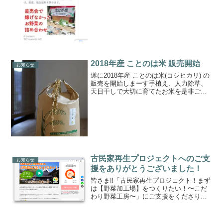
2018年産 ことのは米 販売開始
お知らせ
遂に2018年産 ことのは米(コシヒカリ) の
販売を開始しまーす手植え、人力除草、
天日干しで大切に育てたお米を是非ご賞
味くださいもちろん栽培期間中に農薬・
除草剤は使ってませんご注文はこちらか
らお願いします↓あー、みなさんと一緒に
収穫祭したい...
古民家再生プロジェクトへのご支
お知らせ
援をありがとうございました！
皆さま‼️「古民家再生プロジェクト！まず
は【野菜加工場】をつくりたい！〜こだ
わり野菜工房〜」にご支援をくださり、
まことにありがとうございました💕本プ
ロジェクトは、サポーターのべ403人の皆
さまに支えていただき、支援総額