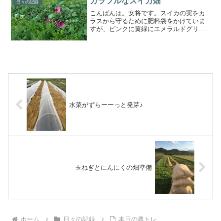
カラフルなスイカ畑
日々の記録
こんばんは。女将です。スイカの実をカ
ラスから守るために肥料袋をかけていま
すが、ピンクに黄緑にエメラルドグリー
ン、カラフルな畑になってきました♪こと
のはファームでは米ぬかや米ぬかボカシ
肥料を中心に使っているので、肥料袋を
見る機会もあまりなく、...
水菜がずらーーっと発芽♪
玉ねぎとにんにくの畑準備
ホーム
日々の記録
本日の農トレ