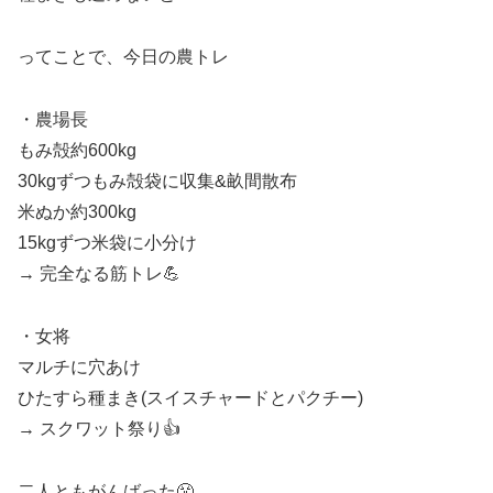
ってことで、今日の農トレ
・農場長
もみ殻約600kg
30kgずつもみ殻袋に収集&畝間散布
米ぬか約300kg
15kgずつ米袋に小分け
→ 完全なる筋トレ💪
・女将
マルチに穴あけ
ひたすら種まき(スイスチャードとパクチー)
→ スクワット祭り👍
二人ともがんばった😤