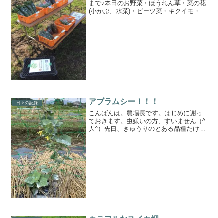
まで♪本日のお野菜・ほうれん草・菜の花
(小かぶ、水菜)・ビーツ菜・キクイモ・わ
さび菜・からし菜・とっちゃ菜場所 兵庫
県丹波市春日町小多利無人販売なので100
円玉を沢山握りしめてお越しください...
アブラムシー！！！
日々の記録
こんばんは。農場長です。はじめに謝っ
ておきます。虫嫌いの方、すいません（^
人^）先日、きゅうりのとある品種だけ黒
いブツブツがびっしりと付いていまし
た。そう、アブラムシです。ヒョエーー
ー！！近くに天敵のてんとう虫も見当た
らず、、、こりゃイカン...