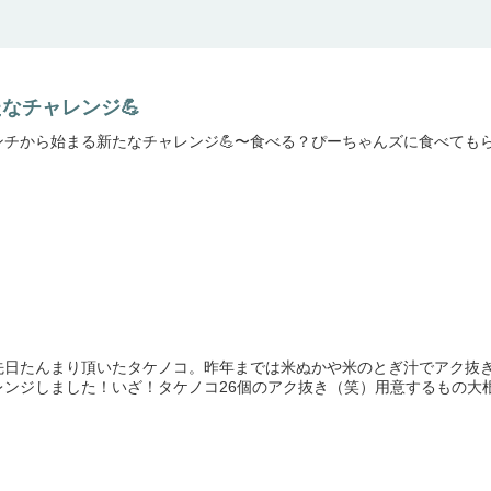
なチャレンジ💪
チから始まる新たなチャレンジ💪〜食べる？ぴーちゃんズに食べてもらう？
先日たんまり頂いたタケノコ。昨年までは米ぬかや米のとぎ汁でアク抜
ンジしました！いざ！タケノコ26個のアク抜き（笑）用意するもの大根お