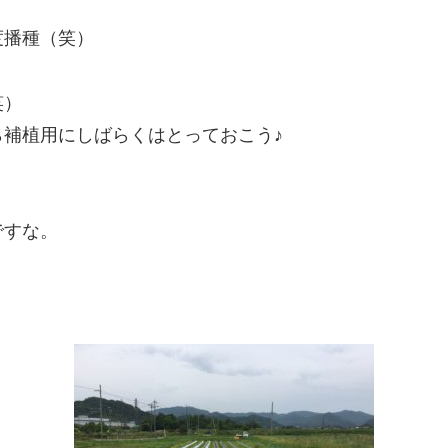
度播種（笑）
笑）
補植用にしばらくはとっておこう♪
ですな。