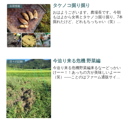
タケノコ掘り掘り
出荷情報
おはようございます。農場長です。今朝
もはよから女将とタケノコ掘り掘り。7本
掘れたけど、どれもちっちゃい（笑）掘
る時に2本傷付けてしまったので、マルシ
ェ出荷分は5本。傷付いた2本は自家消費
に回して、1本は朝からアク抜きしてタケ
ノコのお刺身で。...
今迫り来る危機 野菜編
日々の記録
今迫り来る危機野菜編来るなーどっかい
けーー！！あっちの方が美味しいよーー
（笑）------ことのはファーム通販サイト
ことのはファームの畑のレシピことのは
ファーム友の会農トレ動画コレクション#
ことのはファーム#kotonohafarm#丹波#...