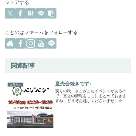
シェアする
ことのはファームをフォローする
関連記事
直売会続きです♪
お知らせ
実りの秋、さまざまなイベントがあるの
で、直近の情報をここにまとめておきま
すね。どうぞお越しくださいませ。☆ベ
ジベジ （篠山自然派）👒10/20(水)
10:00〜15:00＠トヨタカローラ神戸丹波
篠山店 2Fイベントスペース（丹波篠山
市味間...