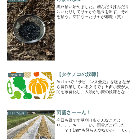
黒豆拾い始めました。踏んだり揉んだり
叩いたりしてサヤから黒豆を出す。それ
を拾う。空になったサヤが邪魔（笑）こ
りゃなかなか骨の折れる作業だ^^;ちなみ
に、まだ小豆の選別も終わってない。by
農場長(*^^*)
【タケノコの奴隷】
お知らせ
Audibleで『サピエンス全史』を聴きなが
ら農作業している女将です👩‍🌾小麦が人
間を家畜化し、人類が小麦の奴隷となっ
たという見方は言い得て妙なものだと感
心してしまいます。さて、小麦は食べな
いし栽培もしていないことのはファーム
ですが、ただい...
雨雲さーーん！
日々の記録
今日も鎌です草刈り💪そんなことよ
り、、、おーーーい、雨雲どこ行ったー
ーー？！1mmも降らんやないかーーい😭
土日の雨を期待して植えた苗達が瀕死の