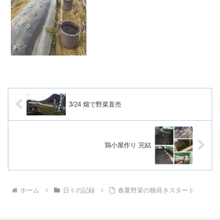
状態に。午後は急遽水やりタイムに💦草
刈りと水やりで1日が終わった。なんかの
どかだなぁ（笑）----...
3/24 畑で野菜直売
鶏小屋作り 完結
ホーム
日々の記録
春夏野菜の種蒔きスタート