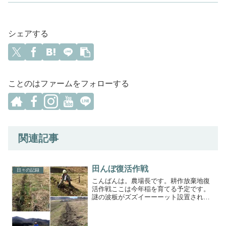
シェアする
ことのはファームをフォローする
関連記事
田んぼ復活作戦
日々の記録
こんばんは。農場長です。耕作放棄地復
活作戦ここは今年稲を育てる予定です。
謎の波板がズズイーーーット設置されて
たので撤去！！なかなかのトレーニング
（笑）美味しいお米が出来るといいな
(*^^*)