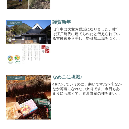
謹賀新年
お知らせ
旧年中は大変お世話になりました。昨年
は江戸時代に建てられたと伝えられてい
る古民家を入手し、野菜加工場をつくり
ました。小多利(こだり)に人の輪が生まれ
るように、という願いを込めて、この古
民家を【こだわり】と命名✨母屋を中心
に人が集えるような場...
なめこに挑戦♪
キノコ栽培
4月だっていうのに、寒いですね〜💦なか
なか薄着になれない女将です。今日もあ
まりにも寒くて、春夏野菜の種をまいて
も無駄な気がしたので、きのこの菌打ち
をしました🍄大好評いただいている原木
しいたけに加えて、今年はなめこにも挑
戦！基本的にやることは...