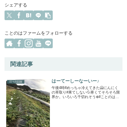
シェアする
ことのはファームをフォローする
関連記事
はーてーしーなーいー♪
日々の記録
午後4時#めっちゃ冷えてきた🥶にんにく
の草取り#果てしない💦寒くてそろそろ限
界か。いろいろ千切れそう❄️#ことのはフ
ァーム#にんにく#トライアスリートが育
てる丹波野菜#無農薬野菜#無化学肥料野
菜