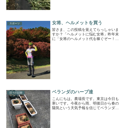
女将、ヘルメットを買う
スポーツ
皆さま、この投稿を覚えてらっしゃいま
すか？「ヘルメットに悩む女将」昨年末
に「女将のヘルメット代を稼ぐぞー！」
という目標を掲げた直売会にて、なんと
か目標をクリアしたのでヘルメット選び
についてアドバイスを募集しておりまし
た。「その後、なんの報告...
ベランダのハーブ達
日々の記録
こんにちは。農場長です。東京は今日も
寒いです。今夜から雨、明後日から春の
陽気という天気予報を信じてベランダで
放置プレイになってしまってるハーブち
ゃん達を剪定しました。ついでに自家製
米ぬかボカシ肥料を軽く置いて。スペア
ミント、ブラックペッパー...