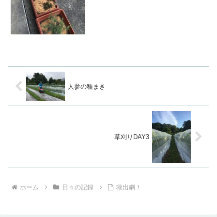
人参の種まき
草刈りDAY3
ホーム
日々の記録
救出劇！