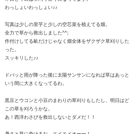
わっしょいわっしょい♪♪
写真は少しの里芋と少しの空芯菜を植えてる畑。
全力で草から救出しました^^;
作付けしてる畝だけじゃなく畑全体をザクザク草刈りした
った。
スッキリした♪♪
ドバッと雨が降った後に太陽サンサンになれば草はあっと
いう間に大きくなってるわ。
黒豆とウコンと小豆のまわりの草刈りもしたし、明日はど
この草を刈ろうかな。
あ！西洋わさびを救出しないとダメだ！！
暑さと草に負けるな、エイエイオーー！