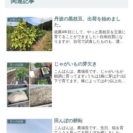
関連記事
丹波の黒枝豆、出荷を始めまし
お知らせ
た。
就農4年目にして、やっと黒枝豆を立派に
育てることができました✨自画自賛にな
りますが、自宅で試食したものも、濃厚
でしっかりしています😋ご予約いただい
ている順にお届けしてまいりますので、
お鍋と塩を用意してお待ちくださいま
せ。なお、生落花生につい...
じゃがいもの芽欠き
日々の記録
こんばんは。農場長です。じゃがいもが
順調に育ってます♪うちは1株に芽は3つ以
下で育てます。株によっては4つ以上出て
るものもあるので、元気な芽を3つ残して
後は芽欠きします。そもそも種芋を切る
ときに3つ位になるように切ってるのでア
ホほど出ること...
田んぼの耕耘
日々の記録
こんばんは。農場長です。先日、稲を育
てようと思ってる田んぼを耕しました。