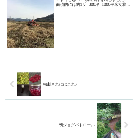
面積的には約1反=300坪=1000平米女将も
トラクターに乗って頑張った！お米は販
売用では無く自家消費用です(*^^*)ザ！耕
作放棄地^_^草刈りはしてあったので、長
年...
虫刺されにはこれ♪
朝ジョグパトロール