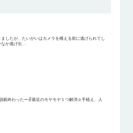
きましたが、たいがいはカメラを構える前に逃げられてし
か逃げ出...
穀終わったー✌️最近のモヤモヤ１つ解消☺️手植え、人