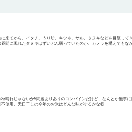
！
波に来てから、イタチ、うり坊、キツネ、サル、タヌキなどを目撃して
昼間に現れたタヌキはずいぶん弱っていたのか、カメラを構えてもなかな
秋晴れじゃないか⁉️問題ありありのコンバインだけど、なんとか無事に脱
剤不使用、天日干しの今年のお米はどんな味がするかな😋