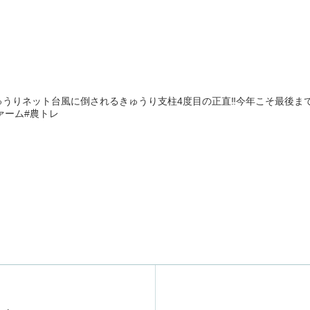
うりネット台風に倒されるきゅうり支柱4度目の正直‼️今年こそ最後まで
ァーム#農トレ