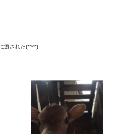
された(*^^*)