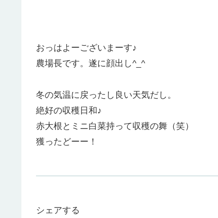
おっはよーございまーす♪
農場長です。遂に顔出し^_^
冬の気温に戻ったし良い天気だし。
絶好の収穫日和♪
赤大根とミニ白菜持って収穫の舞（笑）
獲ったどーー！
シェアする