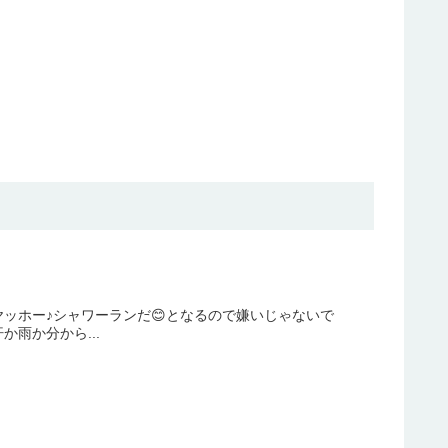
ッホー♪シャワーランだ😊となるので嫌いじゃないで
雨か分から...