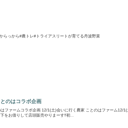
畑はからっから#農トレ#トライアスリートが育てる丹波野菜
a x ことのはコラボ企画
 ことのはファームコラボ企画 12/1(土)会いに行く農家 ことのはファーム
の軒下をお借りして店頭販売やりまーす‼️初...