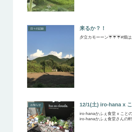
来るか？！
日々の記録
夕立カモーーン☔️☔️☔️#
12/1(土) iro-han
お知らせ
iro-hanaかふぇ食堂 x
iro-hanaかふぇ食堂さん