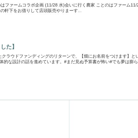
 ことのはファームコラボ企画 (11/28 水)会いに行く農家 ことのはファー
さんの軒下をお借りして店頭販売やりまーす...
ました】
したクラウドファンディングのリターンで、【畑にお名前をつけます】と
体的な設計の話を進めています。#まだ見ぬ予算書が怖い#でも夢は膨らむ