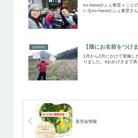
iro-hanaかふぇ食堂 x
いるiro-hanaかふぇ食堂
【畑にお名前をつけ
古民家再生
1月から2月にかけて実施
りました。#おかげさまで具
直売会情報