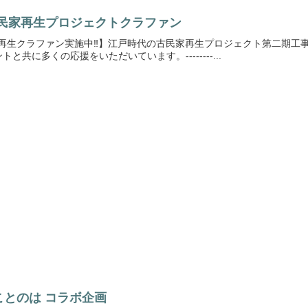
民家再生プロジェクトクラファン
土)古民家再生クラファン実施中‼️】江戸時代の古民家再生プロジェクト第二期
共に多くの応援をいただいています。--------...
a x ことのは コラボ企画