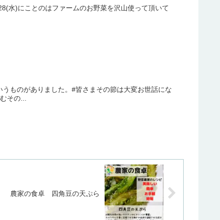
ム11/28(水)にことのはファームのお野菜を沢山使って頂いて
いうものがありました。#皆さまその節は大変お世話にな
その...
農家の食卓 四角豆の天ぷら