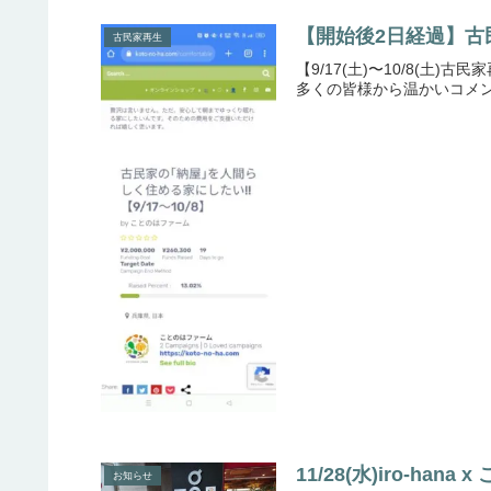
【開始後2日経過】古
古民家再生
【9/17(土)〜10/8(
多くの皆様から温かいコメントと
11/28(水)iro-han
お知らせ