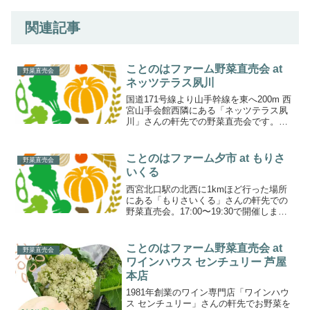
関連記事
ことのはファーム野菜直売会 at
野菜直売会
ネッツテラス夙川
国道171号線より山手幹線を東へ200m 西
宮山手会館西隣にある「ネッツテラス夙
川」さんの軒先での野菜直売会です。こ
の日は10:45頃から無人販売となります。
ご了承くださいませ。
ことのはファーム夕市 at もりさ
野菜直売会
いくる
西宮北口駅の北西に1kmほど行った場所
にある「もりさいくる」さんの軒先での
野菜直売会。17:00〜19:30で開催しま
す。
ことのはファーム野菜直売会 at
野菜直売会
ワインハウス センチュリー 芦屋
本店
1981年創業のワイン専門店「ワインハウ
ス センチュリー」さんの軒先でお野菜を