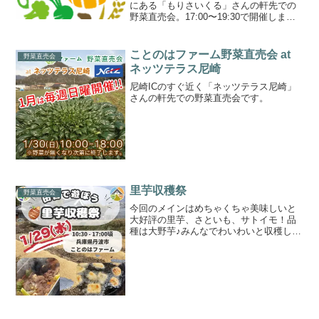
にある「もりさいくる」さんの軒先での
野菜直売会。17:00〜19:30で開催しま
す。
ことのはファーム野菜直売会 at
野菜直売会
ネッツテラス尼崎
尼崎ICのすぐ近く「ネッツテラス尼崎」
さんの軒先での野菜直売会です。
里芋収穫祭
野菜直売会
今回のメインはめちゃくちゃ美味しいと
大好評の里芋、さといも、サトイモ！品
種は大野芋♪みんなでわいわいと収穫した
ら、お昼は里芋を入れた豚汁を作って食
べましょう。これまた激うまの里芋のか
らあげも作って食べましょう♪それぞれ収
穫していただいた里芋...