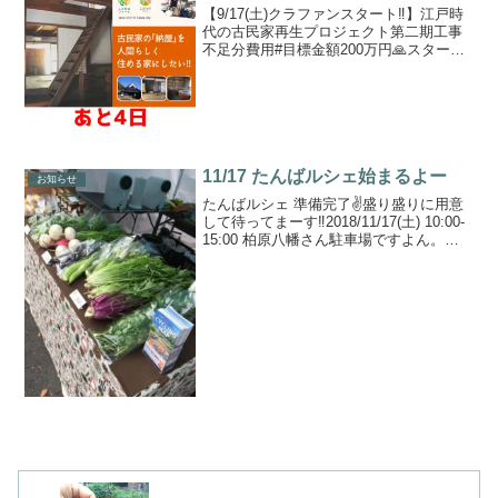
【9/17(土)クラファンスタート‼️】江戸時
代の古民家再生プロジェクト第二期工事
不足分費用#目標金額200万円🙏スタート
ダッシュにご協力ください🙏クラファン
サイト🔽#自社HPで準備しましたカード
決済手数料(3.6%)のみ一般的なクラファ
ン...
11/17 たんばルシェ始まるよー
お知らせ
たんばルシェ 準備完了✌️盛り盛りに用意
して待ってまーす‼️2018/11/17(土) 10:00-
15:00 柏原八幡さん駐車場ですよん。・
丹波の黒枝豆のポタージュ・平飼いたま
ごとことのは米の卵かけご飯セット・農
薬/除草剤不使用の新鮮野菜...