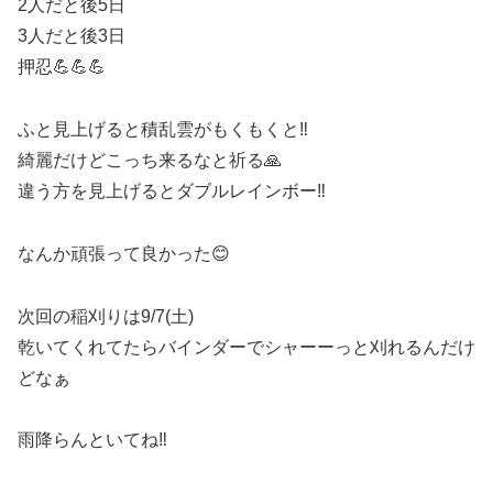
2人だと後5日
3人だと後3日
押忍💪💪💪
ふと見上げると積乱雲がもくもくと‼️
綺麗だけどこっち来るなと祈る🙏
違う方を見上げるとダブルレインボー‼️
なんか頑張って良かった😊
次回の稲刈りは9/7(土)
乾いてくれてたらバインダーでシャーーっと刈れるんだけ
どなぁ
雨降らんといてね‼️