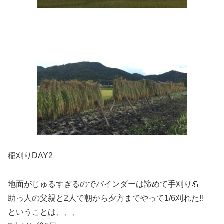
稲刈りDAY2
地面がじゅるすぎるのでバインダーは諦めて手刈り💪
助っ人の父親と2人で朝から夕方までやって1/6刈れた‼️
ということは、、、