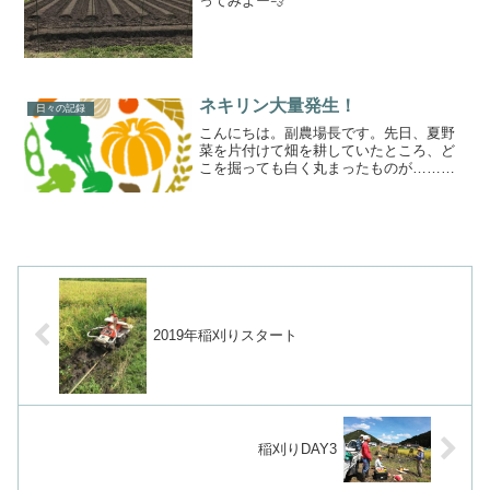
ってみよー💨
ネキリン大量発生！
日々の記録
こんにちは。副農場長です。先日、夏野
菜を片付けて畑を耕していたところ、ど
こを掘っても白く丸まったものが……親
しみを込めてネキリンと呼んでみました
が、やっぱり可愛くないネキリムシです
(ノД`)ネキリムシとは、土の中にいて茎を
食害する幼虫の総称...
2019年稲刈りスタート
稲刈りDAY3