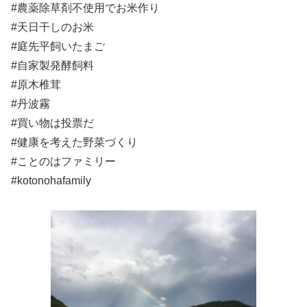
#農薬除草剤不使用でお米作り
#天日干しのお米
#庭先平飼いたまご
#自家製発酵飼料
#原木椎茸
#丹波霧
#買い物は投票だ
#健康を考えた野菜づくり
#ことのはファミリー
#kotonohafamily