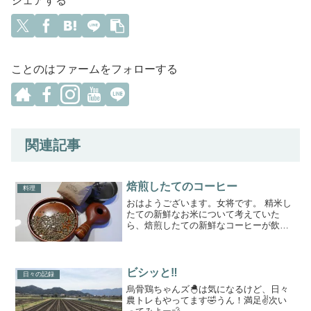
シェアする
ことのはファームをフォローする
関連記事
焙煎したてのコーヒー
料理
おはようございます。女将です。 精米し
たての新鮮なお米について考えていた
ら、焙煎したての新鮮なコーヒーが飲み
たくなってしまいました。 実は、雰囲気
に憧れて自家焙煎を楽しんでいた時期が
あったのです。ここしばらくはスーパー
で売っている豆・粉を使...
ビシッと‼️
日々の記録
烏骨鶏ちゃんズ🐣は気になるけど、日々
農トレもやってます🤣うん！満足✌️次い