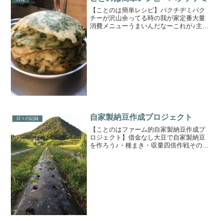
【ことのは簡単レシピ】パクチヂミパク
チーが沢山余ってる時の我が家定番大量
消費メニューうまいんだなーこれが♪主な
材料・パクチー・米粉・たまご・塩胡椒
つけダレはお好みでソース&マヨチリソー
スわさび醤油などなどデトックス完了‼️ご
馳走さまでした😊
自家製納豆作成プロジェクト
日々の記録
【ことのはファーム的自家製納豆作成プ
ロジェクト】借金なし大豆で自家製納豆
を作ろう♪・種まき・収量四倍作戦その
1・定植(植付け) ← イマココ・収量四倍
作戦その2・稲わら確保・大豆収穫・ゴミ
取り・選別・納豆作り・食す😋プロジェ
クト進行に黄色信...