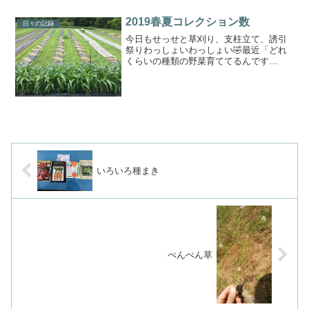
2019春夏コレクション数
日々の記録
今日もせっせと草刈り、支柱立て、誘引
祭りわっしょいわっしょい🤣最近「どれ
くらいの種類の野菜育ててるんです
か？」って聞かれてます。うーん、、、
50は超えてると思います（笑）って言っ
てたんだけど、はて、一体何品目、何品
種くらいあるんだろう🤔と思...
いろいろ種まき
ぺんぺん草