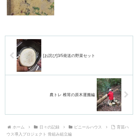
います。 きっかけは「ぬか漬けをつくり
たいんだけど、米ぬかの販売はし...
[お詫び]3/5発送の野菜セット
農トレ 椎茸の原木運搬編
ホーム
日々の記録
ビニールハウス
育苗ハ
ウス導入プロジェクト 骨組み組立編