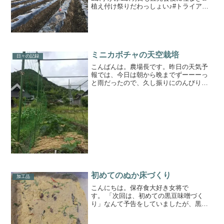
植え付け祭りだわっしょい♪#トライアス
リートが育てる丹波野菜#時短料理#こと
のはファーム#農トレことのはファーム友
の会
ミニカボチャの天空栽培
日々の記録
こんばんは。農場長です。昨日の天気予
報では、今日は朝から晩までずーーーっ
と雨だったので、久し振りにのんびり出
来る♪♪って思ってたのに昼間は全然降ら
んやないかーい（笑）雨が降ってないと
畑仕事をしたくなるのです^_^かぼちゃが
隣のトウモロコシの...
初めてのぬか床づくり
加工品
こんにちは。保存食大好き女将で
す。 「次回は、初めての黒豆味噌づく
り」なんて予告をしていましたが、黒豆
を煮ている間に「初めてのぬか床づく
り」をしたので、そっちの話を書いちゃ