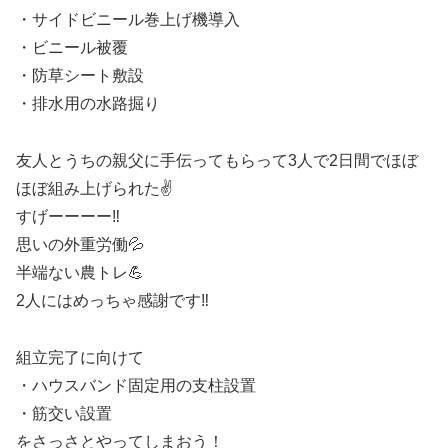
・サイドビニール巻上げ機導入
・ビニール被覆
・防草シート敷設
・排水用の水路掘り
友人とうちの親父に手伝ってもらって3人で2日間でほぼ
ほぼ組み上げられた✌️
すげーーーー‼️
思いの外重労働💦
半端ない農トレ💪
2人にはめっちゃ感謝です‼️
組立完了に向けて
・ハウスバンド固定用の支柱設置
・筋交い設置
をさっさとやってしまおう！