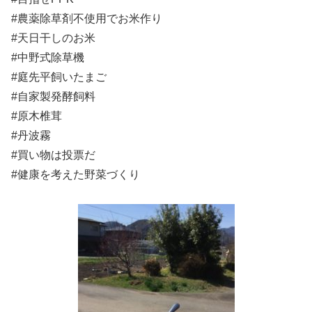
#農薬除草剤不使用でお米作り
#天日干しのお米
#中野式除草機
#庭先平飼いたまご
#自家製発酵飼料
#原木椎茸
#丹波霧
#買い物は投票だ
#健康を考えた野菜づくり