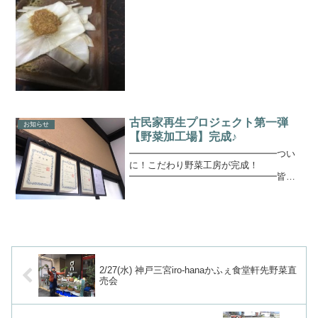
なめちゃめちゃ健康野菜なんですって
👀・フラクトオリゴ糖No1・ポリフェノ
ール豊富・カルシウム、カリウム、マグ
ネシウムなどのミネラル豊...
古民家再生プロジェクト第一弾
お知らせ
【野菜加工場】完成♪
━━━━━━━━━━━━━━━━つい
に！こだわり野菜工房が完成！
━━━━━━━━━━━━━━━━皆さ
ま、本当に本当に、たくさんのご支援を
ありがとうございます。おかげさまで保
健所からの営業許可証も届き、食品加工
場として使えるようになりました。...
2/27(水) 神戸三宮iro-hanaかふぇ食堂軒先野菜直
売会